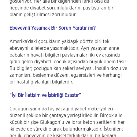
gösteriyor. Her aile bir diğerinden farklı olsa da
hepsinde diyabet sorumluluklarını paylaştıran bir
planın geliştirilmesi zorunludur.
Ebeveynli Yaşamak Bir Sorun Yaratır mı?
Amerika’daki çocukların yaklaşık dörtte biri tek
ebeveynli ailelerde yaşamaktadır. Ayrı yaşayan anne
babaların hayati bilgileri paylaşmaları iki ev arasında
gidip gelen diyabetli çocuk açısından büyük önem taşır.
Bu bilgiler; çocuğun kan şekeri seviyesi, insülin dozu ve
zamanları, beslenme düzeni, egzersizleri ve herhangi
bir hastalığıyla ilgili bilgilerdir.
“İyi Bir İletişim ve İşbirliği Esastır”
Çocuğun yanında taşıyacağı diyabet materyalleri
düzenli şekilde bir çantaya yerleştirilebilir. Birçok aile
küçük bir şişe Glukagon’u ve idrar keton şeritlerini her
iki evde de sürekli olarak bulundurmaktadır. İstenilen;
her iki ebeveynin de kişisel farklılıklarını bir kenara