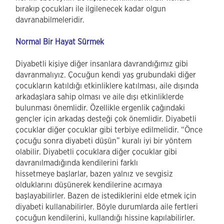
bırakıp çocukları ile ilgilenecek kadar olgun
davranabilmeleridir.
Normal Bir Hayat Sürmek
Diyabetli kişiye diğer insanlara davrandığımız gibi
davranmalıyız. Çocuğun kendi yaş grubundaki diğer
çocukların katıldığı etkinliklere katılması, aile dışında
arkadaşlara sahip olması ve aile dışı etkinliklerde
bulunması önemlidir. Özellikle ergenlik çağındaki
gençler için arkadaş desteği çok önemlidir. Diyabetli
çocuklar diğer çocuklar gibi terbiye edilmelidir. “Önce
çocuğu sonra diyabeti düşün” kuralı iyi bir yöntem
olabilir. Diyabetli çocuklara diğer çocuklar gibi
davranılmadığında kendilerini farklı
hissetmeye başlarlar, bazen yalnız ve sevgisiz
olduklarını düşünerek kendilerine acımaya
başlayabilirler. Bazen de istediklerini elde etmek için
diyabeti kullanabilirler. Böyle durumlarda aile fertleri
çocuğun kendilerini, kullandığı hissine kapılabilirler.