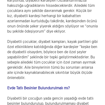
karşısında, diyabetli kardeşleri cezalandırılmazsa
haksızlığa uğradıklarını hissedeceklerdir. Ailedeki tüm
çocuklara aynı şekilde davranmak gerekir. Küçük bir
kız, diyabetli kardeşi herhangi bir kabahatten
azarlanmadan kurtulduğu takdirde, kardeşinden öcünü
onun önünde şeker yiyerek aldığını söylüyor ve “onunla
bu şekilde ödeşiyorum” diye ekliyor.
Diyabetli çocuklar, diyabet kampları, kayak partileri gibi
özel etkinliklere katıldığında diğer kardeşler “keşke ben
de diyabetli olsaydım, böylece ben de özel şeyler
yapabilirdim” şeklinde bir tepki geliştirmektedirler. Bu
sebeple ailedeki tüm çocuklar için özel zaman ayırmak
gereklidir. Aile bireylerinin tümü bu sorunları anlarsa
aile içinde kaynaklanabilecek sıkıntılar büyük ölçüde
önlenebilir.
Evde Tatlı Besinler Bulundurulmalı mı?
Diyabetli bir çocuğun yada gencin yaşadığı evde tatlı
besinler bulundurulup, bulundurulmaması diyabet