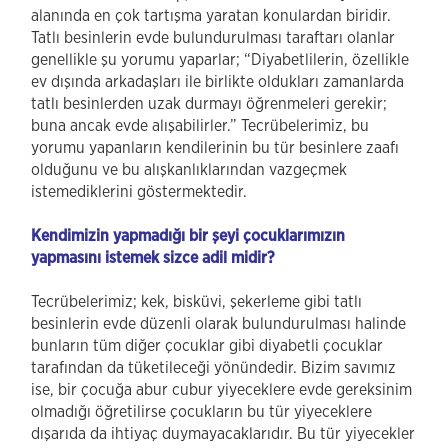
alanında en çok tartışma yaratan konulardan biridir.
Tatlı besinlerin evde bulundurulması taraftarı olanlar
genellikle şu yorumu yaparlar; “Diyabetlilerin, özellikle
ev dışında arkadaşları ile birlikte oldukları zamanlarda
tatlı besinlerden uzak durmayı öğrenmeleri gerekir;
buna ancak evde alışabilirler.” Tecrübelerimiz, bu
yorumu yapanların kendilerinin bu tür besinlere zaafı
olduğunu ve bu alışkanlıklarından vazgeçmek
istemediklerini göstermektedir.
Kendimizin yapmadığı bir şeyi çocuklarımızın
yapmasını istemek sizce adil midir?
Tecrübelerimiz; kek, bisküvi, şekerleme gibi tatlı
besinlerin evde düzenli olarak bulundurulması halinde
bunların tüm diğer çocuklar gibi diyabetli çocuklar
tarafından da tüketileceği yönündedir. Bizim savımız
ise, bir çocuğa abur cubur yiyeceklere evde gereksinim
olmadığı öğretilirse çocukların bu tür yiyeceklere
dışarıda da ihtiyaç duymayacaklarıdır. Bu tür yiyecekler