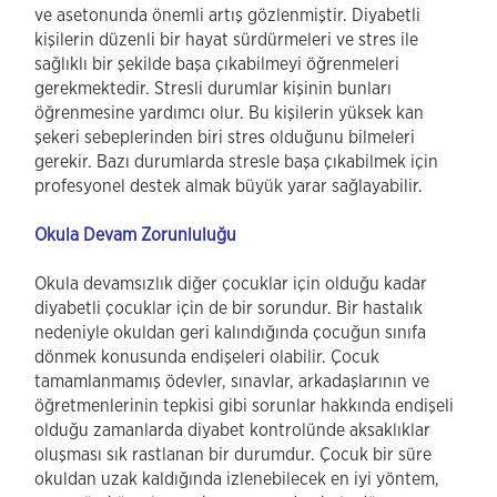
ve asetonunda önemli artış gözlenmiştir. Diyabetli
kişilerin düzenli bir hayat sürdürmeleri ve stres ile
sağlıklı bir şekilde başa çıkabilmeyi öğrenmeleri
gerekmektedir. Stresli durumlar kişinin bunları
öğrenmesine yardımcı olur. Bu kişilerin yüksek kan
şekeri sebeplerinden biri stres olduğunu bilmeleri
gerekir.
Bazı durumlarda stresle başa çıkabilmek için
profesyonel destek almak büyük yarar sağlayabilir.
Okula Devam Zorunluluğu
Okula devamsızlık diğer çocuklar için olduğu kadar
diyabetli çocuklar için de bir sorundur. Bir hastalık
nedeniyle okuldan geri kalındığında çocuğun sınıfa
dönmek konusunda endişeleri olabilir. Çocuk
tamamlanmamış ödevler, sınavlar, arkadaşlarının ve
öğretmenlerinin tepkisi gibi sorunlar hakkında endişeli
olduğu zamanlarda diyabet kontrolünde aksaklıklar
oluşması sık rastlanan bir durumdur. Çocuk bir süre
okuldan uzak kaldığında izlenebilecek en iyi yöntem,