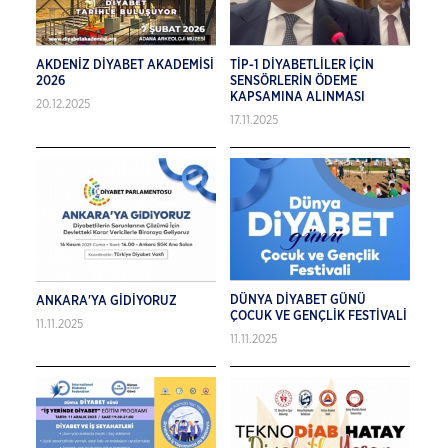
AKDENİZ DİYABET AKADEMİSİ
TİP-1 DİYABETLİLER İÇİN
2026
SENSÖRLERİN ÖDEME
KAPSAMINA ALINMASI
20.12.2025
17.11.2025
DÜNYA DİYABET GÜNÜ
ANKARA'YA GİDİYORUZ
ÇOCUK VE GENÇLİK FESTİVALİ
11.11.2025
11.11.2025