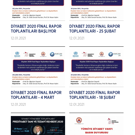
DİYABET 2020 FİNAL RAPOR
DİYABET 2020 FİNAL RAPOR
TOPLANTILARI BAŞLIYOR
TOPLANTILARI - 25 ŞUBAT
12.01.2021
12.01.2021
DİYABET 2020 FİNAL RAPOR
DİYABET 2020 FİNAL RAPOR
TOPLANTILARI - 4 MART
TOPLANTILARI - 18 ŞUBAT
12.01.2021
12.01.2021