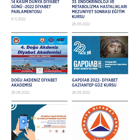
14 KASIM DÜNYA DİYABET
33. ENDOKRİNOLOJİ VE
GÜNÜ -2022 DİYABET
METABOLİZMA HASTALIKLARI
PARLAMENTOSU
MEZUNİYET SONRASI EĞİTİM
KURSU
9.11.2022
28.09.2022
DOĞU AKDENİZ DİYABET
GAPDİAB 2022- DİYABET
AKADEMİSİ
GAZİANTEP GÜZ KURSU
28.09.2022
28.09.2022