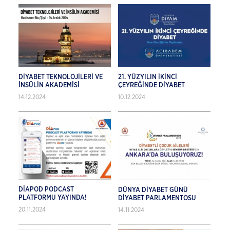
DİYABET TEKNOLOJİLERİ VE
21. YÜZYILIN İKİNCİ
İNSÜLİN AKADEMİSİ
ÇEYREĞİNDE DİYABET
14.12.2024
10.12.2024
DİAPOD PODCAST
DÜNYA DİYABET GÜNÜ
PLATFORMU YAYINDA!
DİYABET PARLAMENTOSU
20.11.2024
14.11.2024