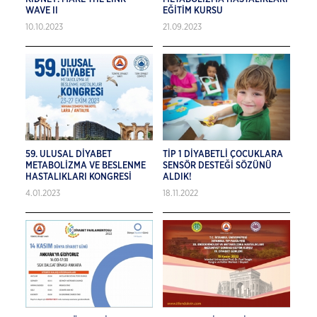
WAVE II
EĞİTİM KURSU
10.10.2023
21.09.2023
59. ULUSAL DİYABET
TİP 1 DİYABETLİ ÇOCUKLARA
METABOLİZMA VE BESLENME
SENSÖR DESTEĞİ SÖZÜNÜ
HASTALIKLARI KONGRESİ
ALDIK!
4.01.2023
18.11.2022