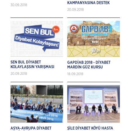
KAMPANYASINA DESTEK
30.09.2018
20.09.2018
SEN BUL DİYABET
GAPDİAB 2018 - DİYABET
KOLAYLAŞSIN YARIŞMASI
MARDİN GÜZ KURSU
20.09.2018
18.09.2018
ASYA-AVRUPA DİYABET
ŞİLE DİYABET KÖYÜ HASTA