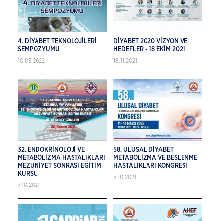
4. DİYABET TEKNOLOJİLERİ
DİYABET 2020 VİZYON VE
SEMPOZYUMU
HEDEFLER - 18 EKİM 2021
10.03.2022
18.11.2021
32. ENDOKRİNOLOJİ VE
58. ULUSAL DİYABET
METABOLİZMA HASTALIKLARI
METABOLİZMA VE BESLENME
MEZUNİYET SONRASI EĞİTİM
HASTALIKLARI KONGRESİ
KURSU
5.10.2021
7.10.2021