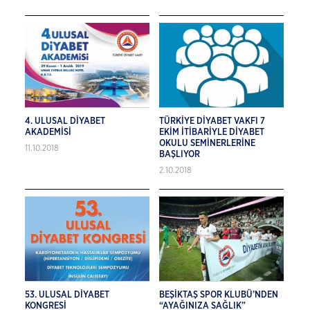
TÜRKİYE DİYABET VAKFI 7
4. ULUSAL DİYABET
EKİM İTİBARİYLE DİYABET
AKADEMİSİ
OKULU SEMİNERLERİNE
11.10.2018
BAŞLIYOR
2.10.2018
53. ULUSAL DİYABET
BEŞİKTAŞ SPOR KLUBÜ’NDEN
KONGRESİ
“AYAĞINIZA SAĞLIK”