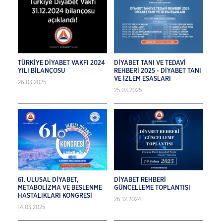
TÜRKİYE DİYABET VAKFI 2024
DİYABET TANI VE TEDAVİ
YILI BİLANÇOSU
REHBERİ 2025 - DİYABET TANI
VE İZLEM ESASLARI
26.03.2025
25.03.2025
61. ULUSAL DİYABET,
DİYABET REHBERİ
METABOLİZMA VE BESLENME
GÜNCELLEME TOPLANTISI
HASTALIKLARI KONGRESİ
26.12.2024
14.03.2025